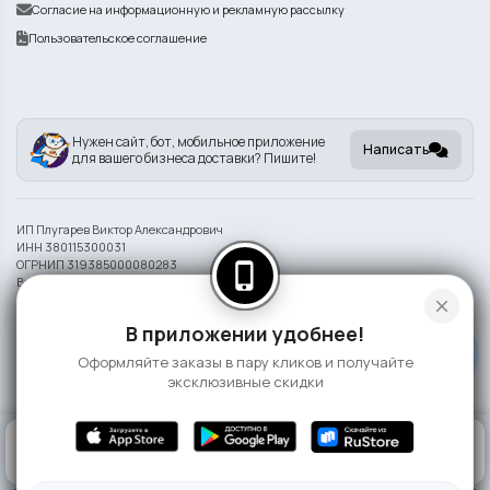
Согласие на информационную и рекламную рассылку
Пользовательское соглашение
Нужен сайт, бот, мобильное приложение
Написать
для вашего бизнеса доставки? Пишите!
ИП Плугарев Виктор Александрович
ИНН 380115300031
ОГРНИП 319385000080283
phone_iphone
Внешний вид блюд может отличаться от представленного на фото.
close
Информация на сайте носит справочный характер и не является публичной
В приложении удобнее!
офертой
Оформляйте заказы в пару кликов и получайте
©
2026 СлонаБыСъел
эксклюзивные скидки
0
КОРЗИНА
0 ₽
ГЛАВНАЯ
ВОЙТИ