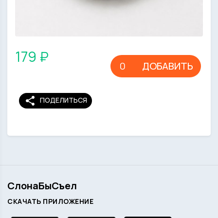
179 ₽
ДОБАВИТЬ
share
ПОДЕЛИТЬСЯ
СлонаБыСъел
СКАЧАТЬ ПРИЛОЖЕНИЕ