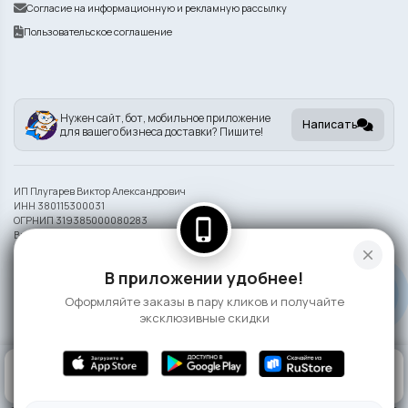
Согласие на информационную и рекламную рассылку
Пользовательское соглашение
Нужен сайт, бот, мобильное приложение
Написать
для вашего бизнеса доставки? Пишите!
ИП Плугарев Виктор Александрович
ИНН 380115300031
ОГРНИП 319385000080283
phone_iphone
Внешний вид блюд может отличаться от представленного на фото.
close
Информация на сайте носит справочный характер и не является публичной
В приложении удобнее!
офертой
Оформляйте заказы в пару кликов и получайте
©
2026 СлонаБыСъел
эксклюзивные скидки
0
КОРЗИНА
0 ₽
ГЛАВНАЯ
ВОЙТИ