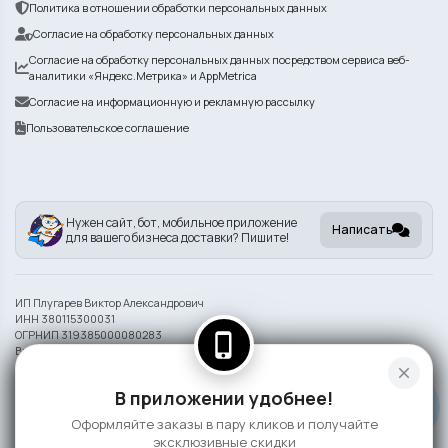
Политика в отношении обработки персональных данных
Согласие на обработку персональных данных
Согласие на обработку персональных данных посредством сервиса веб-
аналитики «Яндекс.Метрика» и AppMetrica
Согласие на информационную и рекламную рассылку
Пользовательское соглашение
Нужен сайт, бот, мобильное приложение
Написать
для вашего бизнеса доставки? Пишите!
ИП Плугарев Виктор Александрович
ИНН 380115300031
ОГРНИП 319385000080283
phone_iphone
Внешний вид блюд может отличаться от представленного на фото.
close
Информация на сайте носит справочный характер и не является публичной
В приложении удобнее!
офертой
Оформляйте заказы в пару кликов и получайте
©
2026 СлонаБыСъел
эксклюзивные скидки