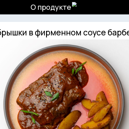
О продукте
брышки в фирменном соусе барб