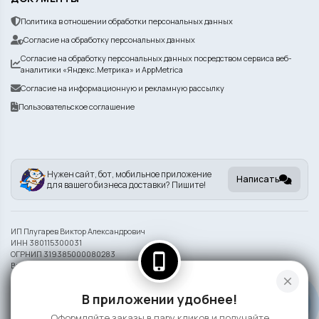
Политика в отношении обработки персональных данных
Согласие на обработку персональных данных
Согласие на обработку персональных данных посредством сервиса веб-
аналитики «Яндекс.Метрика» и AppMetrica
Согласие на информационную и рекламную рассылку
Пользовательское соглашение
Нужен сайт, бот, мобильное приложение
Написать
для вашего бизнеса доставки? Пишите!
ИП Плугарев Виктор Александрович
ИНН 380115300031
ОГРНИП 319385000080283
phone_iphone
Внешний вид блюд может отличаться от представленного на фото.
close
Информация на сайте носит справочный характер и не является публичной
В приложении удобнее!
офертой
Оформляйте заказы в пару кликов и получайте