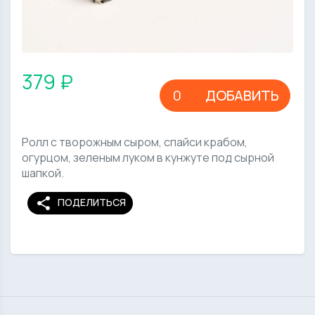
379 ₽
ДОБАВИТЬ
Ролл с творожным сыром, спайси крабом,
огурцом, зеленым луком в кунжуте под сырной
шапкой.
share
ПОДЕЛИТЬСЯ