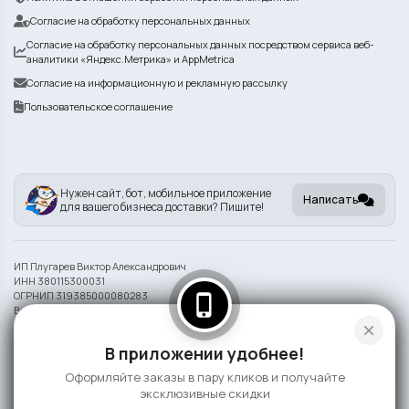
Согласие на обработку персональных данных
Согласие на обработку персональных данных посредством сервиса веб-
аналитики «Яндекс.Метрика» и AppMetrica
Согласие на информационную и рекламную рассылку
Пользовательское соглашение
Нужен сайт, бот, мобильное приложение
Написать
для вашего бизнеса доставки? Пишите!
ИП Плугарев Виктор Александрович
ИНН 380115300031
ОГРНИП 319385000080283
phone_iphone
Внешний вид блюд может отличаться от представленного на фото.
close
Информация на сайте носит справочный характер и не является публичной
В приложении удобнее!
офертой
Оформляйте заказы в пару кликов и получайте
©
2026 СлонаБыСъел
эксклюзивные скидки