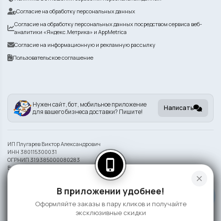
Согласие на обработку персональных данных
Согласие на обработку персональных данных посредством сервиса веб-
аналитики «Яндекс.Метрика» и AppMetrica
Согласие на информационную и рекламную рассылку
Пользовательское соглашение
Нужен сайт, бот, мобильное приложение
Написать
для вашего бизнеса доставки? Пишите!
ИП Плугарев Виктор Александрович
ИНН 380115300031
ОГРНИП 319385000080283
phone_iphone
Внешний вид блюд может отличаться от представленного на фото.
close
Информация на сайте носит справочный характер и не является публичной
В приложении удобнее!
офертой
Оформляйте заказы в пару кликов и получайте
©
2026 СлонаБыСъел
эксклюзивные скидки