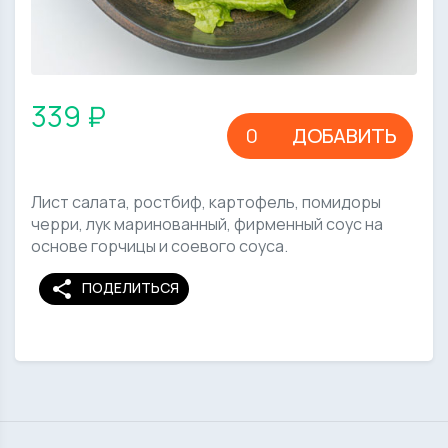
339 ₽
ДОБАВИТЬ
Лист салата, ростбиф, картофель, помидоры
черри, лук маринованный, фирменный соус на
основе горчицы и соевого соуса.
share
ПОДЕЛИТЬСЯ