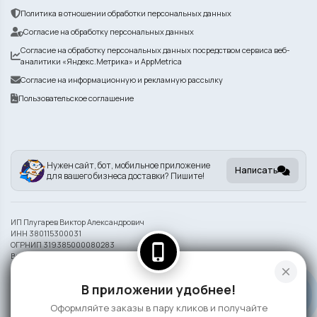
Политика в отношении обработки персональных данных
Согласие на обработку персональных данных
Согласие на обработку персональных данных посредством сервиса веб-
аналитики «Яндекс.Метрика» и AppMetrica
Согласие на информационную и рекламную рассылку
Пользовательское соглашение
Нужен сайт, бот, мобильное приложение
Написать
для вашего бизнеса доставки? Пишите!
ИП Плугарев Виктор Александрович
ИНН 380115300031
ОГРНИП 319385000080283
phone_iphone
Внешний вид блюд может отличаться от представленного на фото.
close
Информация на сайте носит справочный характер и не является публичной
В приложении удобнее!
офертой
Оформляйте заказы в пару кликов и получайте
©
2026 СлонаБыСъел