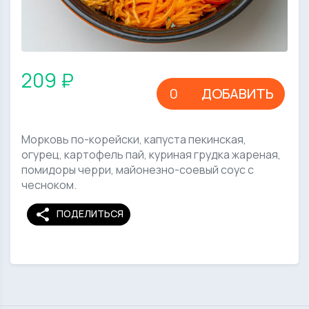
209 ₽
ДОБАВИТЬ
Морковь по-корейски, капуста пекинская,
огурец, картофель пай, куриная грудка жареная,
помидоры черри, майонезно-соевый соус с
чесноком.
share
ПОДЕЛИТЬСЯ