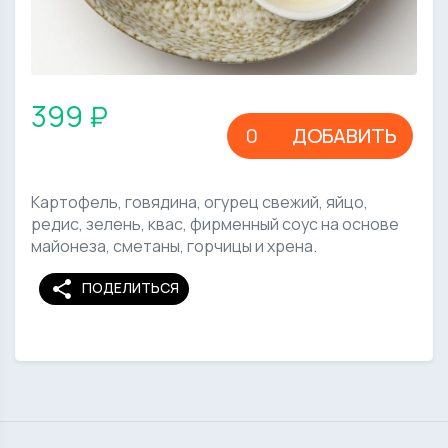
399 ₽
ДОБАВИТЬ
Картофель, говядина, огурец свежий, яйцо,
редис, зелень, квас, фирменный соус на основе
майонеза, сметаны, горчицы и хрена.
share
ПОДЕЛИТЬСЯ