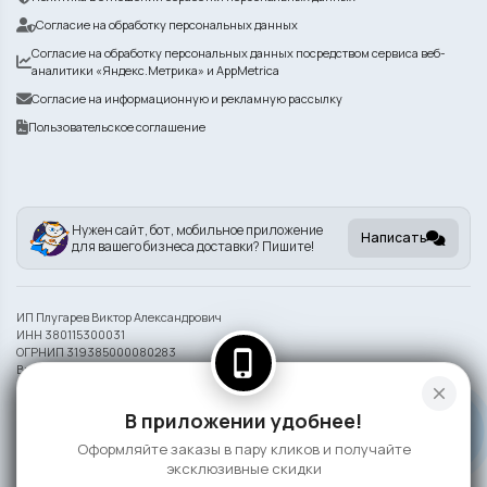
Согласие на обработку персональных данных
Согласие на обработку персональных данных посредством сервиса веб-
аналитики «Яндекс.Метрика» и AppMetrica
Согласие на информационную и рекламную рассылку
Пользовательское соглашение
Нужен сайт, бот, мобильное приложение
Написать
для вашего бизнеса доставки? Пишите!
ИП Плугарев Виктор Александрович
ИНН 380115300031
ОГРНИП 319385000080283
phone_iphone
Внешний вид блюд может отличаться от представленного на фото.
close
Информация на сайте носит справочный характер и не является публичной
В приложении удобнее!
офертой
Оформляйте заказы в пару кликов и получайте
©
2026 СлонаБыСъел
эксклюзивные скидки