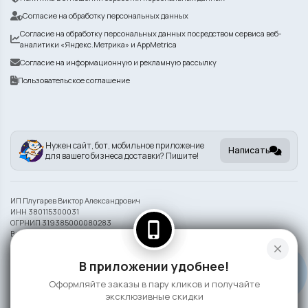
Согласие на обработку персональных данных
Согласие на обработку персональных данных посредством сервиса веб-
аналитики «Яндекс.Метрика» и AppMetrica
Согласие на информационную и рекламную рассылку
Пользовательское соглашение
Нужен сайт, бот, мобильное приложение
Написать
для вашего бизнеса доставки? Пишите!
ИП Плугарев Виктор Александрович
ИНН 380115300031
ОГРНИП 319385000080283
phone_iphone
Внешний вид блюд может отличаться от представленного на фото.
close
Информация на сайте носит справочный характер и не является публичной
В приложении удобнее!
офертой
Оформляйте заказы в пару кликов и получайте
©
2026 СлонаБыСъел
эксклюзивные скидки