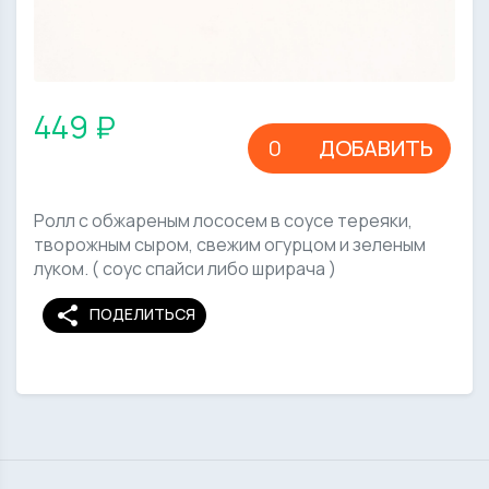
449 ₽
ДОБАВИТЬ
Ролл с обжареным лососем в соусе тереяки,
творожным сыром, свежим огурцом и зеленым
луком. ( соус спайси либо шрирача )
share
ПОДЕЛИТЬСЯ