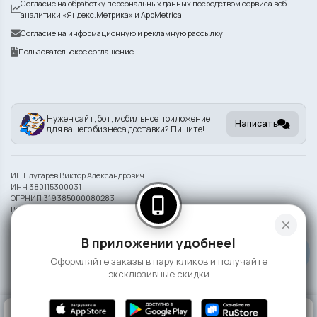
Согласие на обработку персональных данных посредством сервиса веб-
аналитики «Яндекс.Метрика» и AppMetrica
Согласие на информационную и рекламную рассылку
Пользовательское соглашение
Нужен сайт, бот, мобильное приложение
Написать
для вашего бизнеса доставки? Пишите!
ИП Плугарев Виктор Александрович
ИНН 380115300031
ОГРНИП 319385000080283
phone_iphone
Внешний вид блюд может отличаться от представленного на фото.
close
Информация на сайте носит справочный характер и не является публичной
В приложении удобнее!
офертой
Оформляйте заказы в пару кликов и получайте
©
2026 СлонаБыСъел
эксклюзивные скидки
0
КОРЗИНА
0 ₽