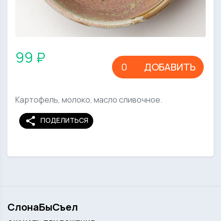
99 ₽
ДОБАВИТЬ
Картофель, молоко, масло сливочное.
share
ПОДЕЛИТЬСЯ
СлонаБыСъел