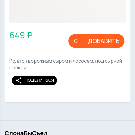
649 ₽
ДОБАВИТЬ
Ролл с творожным сыром и лососем, под сырной
шапкой.
share
ПОДЕЛИТЬСЯ
СлонаБыСъел