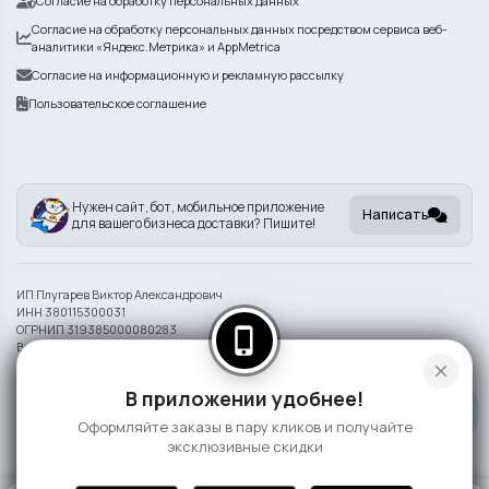
Согласие на обработку персональных данных
Согласие на обработку персональных данных посредством сервиса веб-
аналитики «Яндекс.Метрика» и AppMetrica
Согласие на информационную и рекламную рассылку
Пользовательское соглашение
Нужен сайт, бот, мобильное приложение
Написать
для вашего бизнеса доставки? Пишите!
ИП Плугарев Виктор Александрович
ИНН 380115300031
ОГРНИП 319385000080283
phone_iphone
Внешний вид блюд может отличаться от представленного на фото.
close
Информация на сайте носит справочный характер и не является публичной
В приложении удобнее!
офертой
Оформляйте заказы в пару кликов и получайте
©
2026 СлонаБыСъел
эксклюзивные скидки
0