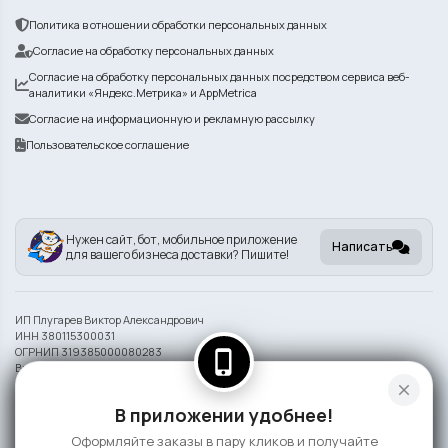
Политика в отношении обработки персональных данных
Согласие на обработку персональных данных
Согласие на обработку персональных данных посредством сервиса веб-
аналитики «Яндекс.Метрика» и AppMetrica
Согласие на информационную и рекламную рассылку
Пользовательское соглашение
Нужен сайт, бот, мобильное приложение
Написать
для вашего бизнеса доставки? Пишите!
ИП Плугарев Виктор Александрович
ИНН 380115300031
ОГРНИП 319385000080283
phone_iphone
Внешний вид блюд может отличаться от представленного на фото.
close
Информация на сайте носит справочный характер и не является публичной
В приложении удобнее!
офертой
Оформляйте заказы в пару кликов и получайте